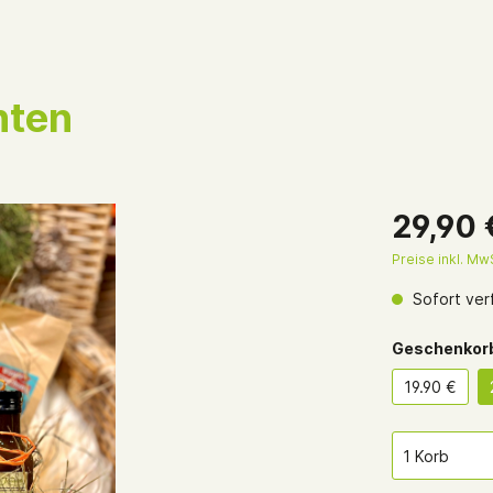
hten
nkgutscheine
29,90 
Preise inkl. Mw
Sofort verf
Geschenkor
19.90 €