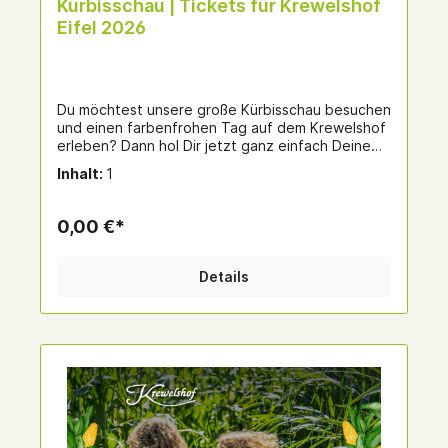
Kürbisschau | Tickets für Krewelshof
Eifel 2026
Du möchtest unsere große Kürbisschau besuchen
und einen farbenfrohen Tag auf dem Krewelshof
erleben? Dann hol Dir jetzt ganz einfach Deine
Tickets online! 🔸 Tagesticket – ideal, wenn Du
Inhalt:
1
Deinen Besuch schon fest geplant hast.🔸 Flexi-
Ticket – perfekt zum Verschenken oder für alle,
die sich nicht auf einen festen Tag festlegen
0,00 €*
wollen. Damit bleibst Du flexibel und kannst
kommen, wann es für Dich am besten passt –
natürlich während der gesamten Kürbisschau-
Details
Saison. Klicke bitte unten auf den Link. Du wirst
dann weitergeleitet.Tickets 2026 NRWs größte
Kürbisschau