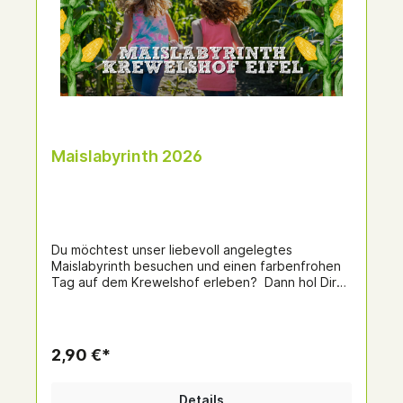
Maislabyrinth 2026
Du möchtest unser liebevoll angelegtes
Maislabyrinth besuchen und einen farbenfrohen
Tag auf dem Krewelshof erleben? Dann hol Dir
jetzt ganz einfach Deine Tickets online! Das
Ticket kostet 2,90€ pro Person für Erwachsen o.
Kinder. Perfekt für Familienausflüge, Influencer
und alle, die Abenteuer lieben. 🕔 Der Hof hat bis
2,90 €*
17:30 Uhr für Euch geöffnet – mit Hofladen,
Gastronomie, Spielplätzen & mehr! Klicke bitte
hier auf den Button. Du wirst dann
Details