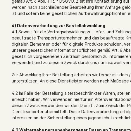
gemäß Art. 6 Abs. 1 lit. f DSGVO. Zielt Ihre Kontaktierung au
werden nach abschließender Bearbeitung Ihrer Anfrage gelös
ist und sofern keine gesetzlichen Aufbewahrungspflichten
4) Datenverarbeitung zur Bestellabwicklung
4.1 Soweit für die Vertragsabwicklung zu Liefer- und Zahl
beauftragte Transportunternehmen und das beauftragte Kred
digitalen Elementen oder für digitale Produkte schulden, ve
unserer gesetzlichen Informationspflichten gemäß Art. 6 Ab
gesetzlich vorgesehenen Zeitraum persönlich zu informiere
verwendet und zu diesem Zweck durch uns nur insoweit verarbe
Zur Abwicklung Ihrer Bestellung arbeiten wir ferner mit de
unterstützen. An diese Dienstleister werden nach Maßgabe
4.2 Im Falle der Bestellung altersbeschränkter Waren, stell
erreicht haben. Wir verwenden hierfür ein Altersverifikations
diesem Zweck verwenden wir den Dienst . Zum Zweck der Pr
Diensteanbieter übermittelt. Diese Datenverarbeitung erfol
Interessen an der Sicherstellung eines jugendschutzrecht
4.3 Weitergabe personenbezogener Daten an Transport