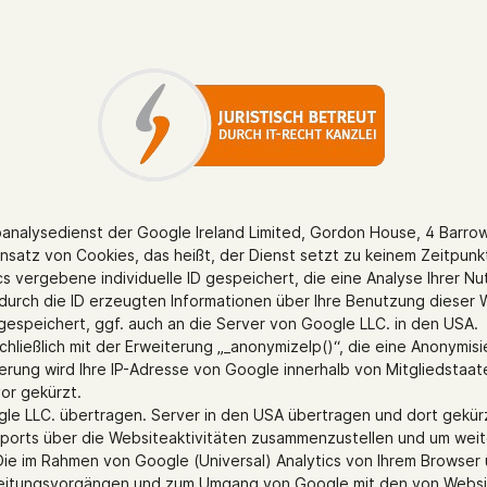
banalysedienst der Google Ireland Limited, Gordon House, 4 Barrow
insatz von Cookies, das heißt, der Dienst setzt zu keinem Zeitpunk
ics vergebene individuelle ID gespeichert, die eine Analyse Ihrer
durch die ID erzeugten Informationen über Ihre Benutzung dieser W
espeichert, ggf. auch an die Server von Google LLC. in den USA.
hließlich mit der Erweiterung „_anonymizeIp()“, die eine Anonymis
terung wird Ihre IP-Adresse von Google innerhalb von Mitgliedstaa
or gekürzt.
ogle LLC. übertragen. Server in den USA übertragen und dort gekür
ports über die Websiteaktivitäten zusammenzustellen und um weit
ie im Rahmen von Google (Universal) Analytics von Ihrem Browser 
beitungsvorgängen und zum Umgang von Google mit den von Websit