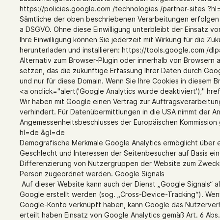
https://policies.google.com /technologies /partner-sites ?h
Sämtliche der oben beschriebenen Verarbeitungen erfolgen aus
a DSGVO. Ohne diese Einwilligung unterbleibt der Einsatz v
Ihre Einwilligung können Sie jederzeit mit Wirkung für die 
herunterladen und installieren: https://tools.google.com /d
Alternativ zum Browser-Plugin oder innerhalb von Browsern a
setzen, das die zukünftige Erfassung Ihrer Daten durch Goog
und nur für diese Domain. Wenn Sie Ihre Cookies in diesem B
<a onclick="alert('Google Analytics wurde deaktiviert');" h
Wir haben mit Google einen Vertrag zur Auftragsverarbeitu
verhindert. Für Datenübermittlungen in die USA nimmt der A
Angemessenheitsbeschlusses der Europäischen Kommission gewä
hl=de &gl=de
Demografische Merkmale Google Analytics ermöglicht über ei
Geschlecht und Interessen der Seitenbesucher auf Basis ein
Differenzierung von Nutzergruppen der Website zum Zweck
Person zugeordnet werden. Google Signals
Auf dieser Website kann auch der Dienst „Google Signals“ 
Google erstellt werden (sog. „Cross-Device-Tracking“). Wenn
Google-Konto verknüpft haben, kann Google das Nutzerverhal
erteilt haben Einsatz von Google Analytics gemäß Art. 6 Abs