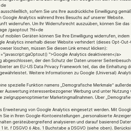
l=de
schließlich, sofern Sie uns Ihre ausdrückliche Einwilligung gemäß 
on Google Analytics während Ihres Besuchs auf unserer Website.
Zukunft widerrufen. Um Ihr Widerrufsrecht auszuüben, können Sie da
lpage /gaoptout ?hl=de
uf mobilen Geräten können Sie Ihre Einwilligung widerrufen, indem
le Analytics innerhalb dieser Website verhindert (dieses Opt-Out-
rowser löschen, müssen Sie diesen Link erneut klicken):
ref="javascript:gaOptout() ">Google Analytics deaktivieren</a>
ng abgeschlossen, der den Schutz der Daten unserer Seitenbesuch
nbieter am EU-US Data Privacy Framework teil, das die Einhaltung
hrleistet. Weitere Informationen zu Google (Universal) Analytics 
ne spezielle Funktion namens „Demografische Merkmale“ außerdem d
er Auswertung interessenbezogener Werbung und unter Nutzung von
e zielgruppenoptimierter Marketingmaßnahmen. Über „Demografie
als Erweiterung von Google Analytics eingesetzt werden. Mit Goog
 Sie in Ihren Google-Kontoeinstellungen „personalisierte Anzeigen“
ten geräteübergreifend analysieren und darauf basierend Datenban
. 1 lit. f DSGVO 6 Abs. 1 Buchstabe a DSGVO (siehe oben). Berücks