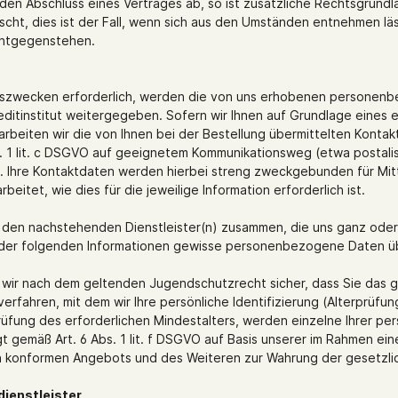
f den Abschluss eines Vertrages ab, so ist zusätzliche Rechtsgrundla
cht, dies ist der Fall, wenn sich aus den Umständen entnehmen läs
 entgegenstehen.
ungszwecken erforderlich, werden die von uns erhobenen personenb
itinstitut weitergegeben. Sofern wir Ihnen auf Grundlage eines e
rarbeiten wir die von Ihnen bei der Bestellung übermittelten Konta
s. 1 lit. c DSGVO auf geeignetem Kommunikationsweg (etwa postali
n. Ihre Kontaktdaten werden hierbei streng zweckgebunden für Mit
itet, wie dies für die jeweilige Information erforderlich ist.
m / den nachstehenden Dienstleister(n) zusammen, die uns ganz ode
 der folgenden Informationen gewisse personenbezogene Daten üb
en wir nach dem geltenden Jugendschutzrecht sicher, dass Sie das 
verfahren, mit dem wir Ihre persönliche Identifizierung (Alterprüfun
üfung des erforderlichen Mindestalters, werden einzelne Ihrer 
gt gemäß Art. 6 Abs. 1 lit. f DSGVO auf Basis unserer im Rahmen
lich konformen Angebots und des Weiteren zur Wahrung der geset
dienstleister