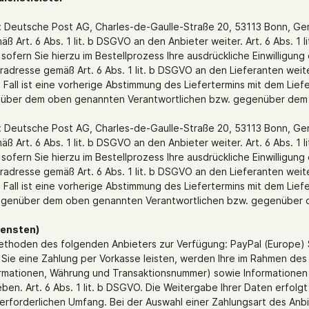
er: Deutsche Post AG, Charles-de-Gaulle-Straße 20, 53113 Bonn, G
 Art. 6 Abs. 1 lit. b DSGVO an den Anbieter weiter. Art. 6 Abs. 1
sofern Sie hierzu im Bestellprozess Ihre ausdrückliche Einwilligu
dresse gemäß Art. 6 Abs. 1 lit. b DSGVO an den Lieferanten weiter. 
em Fall ist eine vorherige Abstimmung des Liefertermins mit dem Lie
egenüber dem oben genannten Verantwortlichen bzw. gegenüber de
er: Deutsche Post AG, Charles-de-Gaulle-Straße 20, 53113 Bonn, G
 Art. 6 Abs. 1 lit. b DSGVO an den Anbieter weiter. Art. 6 Abs. 1
sofern Sie hierzu im Bestellprozess Ihre ausdrückliche Einwilligu
dresse gemäß Art. 6 Abs. 1 lit. b DSGVO an den Lieferanten weiter. 
em Fall ist eine vorherige Abstimmung des Liefertermins mit dem Lie
ft gegenüber dem oben genannten Verantwortlichen bzw. gegenüber
iensten)
ethoden des folgenden Anbieters zur Verfügung: PayPal (Europe) 
r Sie eine Zahlung per Vorkasse leisten, werden Ihre im Rahmen 
ormationen, Währung und Transaktionsnummer) sowie Informationen 
en. Art. 6 Abs. 1 lit. b DSGVO. Die Weitergabe Ihrer Daten erfolgt
erforderlichen Umfang. Bei der Auswahl einer Zahlungsart des Anbie