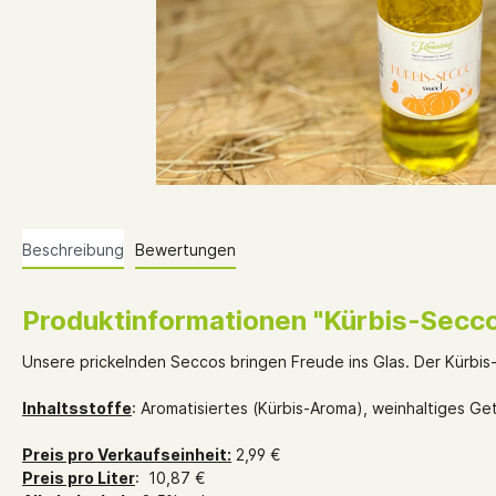
Beschreibung
Bewertungen
Produktinformationen "Kürbis-Secco
Unsere prickelnden Seccos bringen Freude ins Glas. Der Kürbis-
Inhaltsstoffe
: Aromatisiertes (Kürbis-Aroma), weinhaltiges Ge
Preis pro Verkaufseinheit:
2,99 €
Preis pro Liter
: 10,87 €