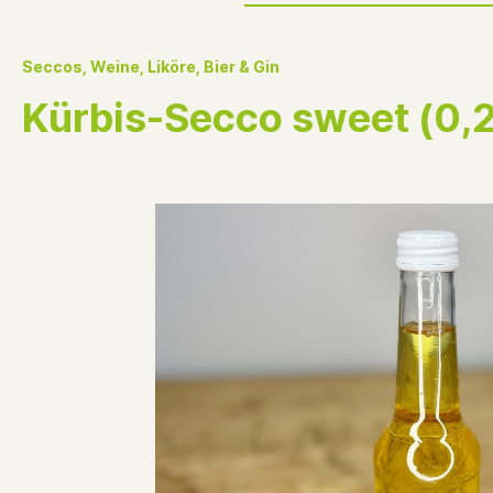
Zur Kategorie Gutscheine
Seccos, Weine, Liköre, Bier & Gin
Kürbis-Secco sweet (0,2
Frühstücksgutscheine
Gesche
Eifel
Lohmar